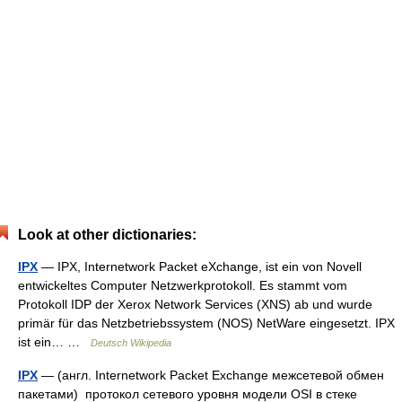
Look at other dictionaries:
IPX
— IPX, Internetwork Packet eXchange, ist ein von Novell
entwickeltes Computer Netzwerkprotokoll. Es stammt vom
Protokoll IDP der Xerox Network Services (XNS) ab und wurde
primär für das Netzbetriebssystem (NOS) NetWare eingesetzt. IPX
ist ein… …
Deutsch Wikipedia
IPX
— (англ. Internetwork Packet Exchange межсетевой обмен
пакетами) протокол сетевого уровня модели OSI в стеке