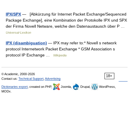
IPX/SPX
— [Abkürzung für Internet Packet Exchange/Sequenced
Package Exchange], eine Kombination der Protokolle IPX und SPX
der Firma Novell Netware, welche den Datenaustausch über P …
Universal-Lexikon
IPX (disambiguation)
— IPX may refer to:* Novell s network
protocol Internetwork Packet Exchange * GSM Association s
protocol IP Exchange …
Wikipedia
© Academic, 2000-2026
18+
Contact us:
Technical Support
,
Advertising
Dictionaries export
, created on PHP,
Joomla,
Drupal,
WordPress,
MODx.