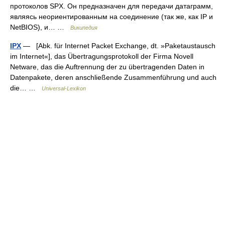
протоколов SPX. Он предназначен для передачи датаграмм,
являясь неориентированным на соединение (так же, как IP и
NetBIOS), и… …
Википедия
IPX
— [Abk. für Internet Packet Exchange, dt. »Paketaustausch
im Internet«], das Übertragungsprotokoll der Firma Novell
Netware, das die Auftrennung der zu übertragenden Daten in
Datenpakete, deren anschließende Zusammenführung und auch
die… …
Universal-Lexikon