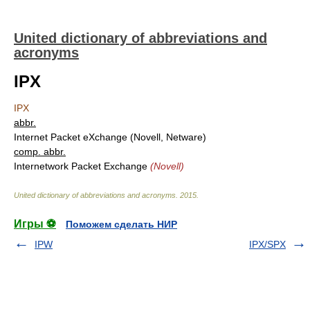
United dictionary of abbreviations and
acronyms
IPX
IPX
abbr.
Internet Packet eXchange (Novell, Netware)
comp. abbr.
Internetwork Packet Exchange
(Novell)
United dictionary of abbreviations and acronyms
.
2015
.
Игры ⚽
Поможем сделать НИР
IPW
IPX/SPX