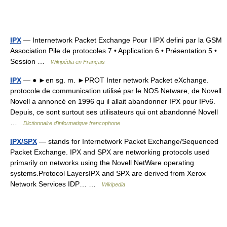
IPX
— Internetwork Packet Exchange Pour l IPX defini par la GSM
Association Pile de protocoles 7 • Application 6 • Présentation 5 •
Session …
Wikipédia en Français
IPX
— ● ►en sg. m. ►PROT Inter network Packet eXchange.
protocole de communication utilisé par le NOS Netware, de Novell.
Novell a annoncé en 1996 qu il allait abandonner IPX pour IPv6.
Depuis, ce sont surtout ses utilisateurs qui ont abandonné Novell
…
Dictionnaire d'informatique francophone
IPX/SPX
— stands for Internetwork Packet Exchange/Sequenced
Packet Exchange. IPX and SPX are networking protocols used
primarily on networks using the Novell NetWare operating
systems.Protocol LayersIPX and SPX are derived from Xerox
Network Services IDP… …
Wikipedia